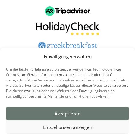
Einwilligung verwalten
Klicken Sie hier, um unsere Hotels zu bewerten
Um die besten Erlebnisse zu bieten, verwenden wir Technologien wie
Cookies, um Geräteinformationen zu speichern und/oder darauf
zuzugreifen. Wenn Sie diesen Technologien zustimmen, können wir Daten
wie das Surfverhalten oder eindeutige IDs auf dieser Website verarbeiten.
Cookie-Richtlinie
Datenschutzerklärung
Die Nichteinwilligung oder der Widerruf der Einwilligung kann sich
nachteilig auf bestimmte Merkmale und Funktionen auswirken.
Haftungsausschluss
F
I
Akzeptieren
a
n
Einstellungen anzeigen
c
s
Copyright All Rights Reserved © | Created by
AiOWeb
& Hosted by