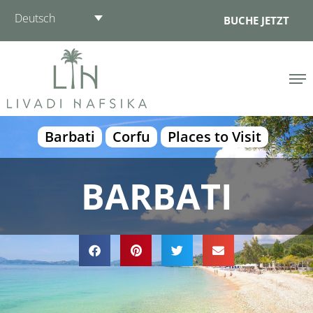
Zum
Deutsch
BUCHE JETZT
Inhalt
springen
Barbati
Corfu
Places to Visit
BARBATI