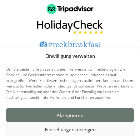
Einwilligung verwalten
Klicken Sie hier, um unsere Hotels zu bewerten
Um die besten Erlebnisse zu bieten, verwenden wir Technologien wie
Cookies, um Geräteinformationen zu speichern und/oder darauf
zuzugreifen. Wenn Sie diesen Technologien zustimmen, können wir Daten
wie das Surfverhalten oder eindeutige IDs auf dieser Website verarbeiten.
Cookie-Richtlinie
Datenschutzerklärung
Die Nichteinwilligung oder der Widerruf der Einwilligung kann sich
nachteilig auf bestimmte Merkmale und Funktionen auswirken.
Haftungsausschluss
F
I
Akzeptieren
a
n
Einstellungen anzeigen
c
s
Copyright All Rights Reserved © | Created by
AiOWeb
& Hosted by