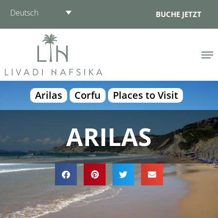
Zum
Deutsch
BUCHE JETZT
Inhalt
springen
Arilas
Corfu
Places to Visit
ARILAS