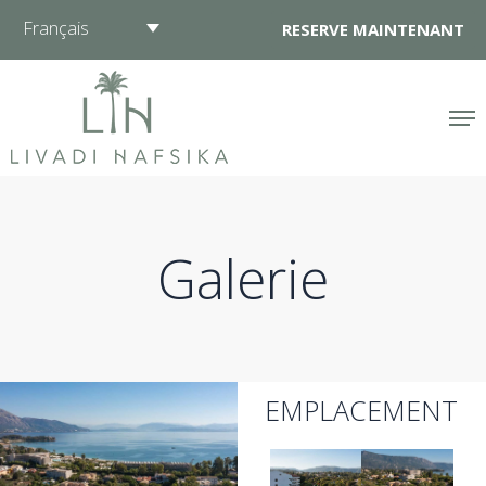
Aller
Français
RESERVE MAINTENANT
au
contenu
Galerie
EMPLACEMENT