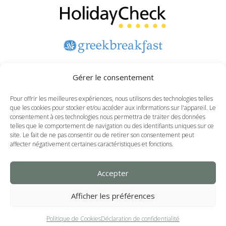
Cliquez ici pour évaluer nos hôtels
Gérer le consentement
Pour offrir les meilleures expériences, nous utilisons des technologies telles
que les cookies pour stocker et/ou accéder aux informations sur l'appareil. Le
consentement à ces technologies nous permettra de traiter des données
Politique de Cookies
telles que le comportement de navigation ou des identifiants uniques sur ce
Déclaration de confidentialité
site. Le fait de ne pas consentir ou de retirer son consentement peut
affecter négativement certaines caractéristiques et fonctions.
Clause de non-responsabilité
F
I
Accepter
a
n
Afficher les préférences
c
s
Copyright All Rights Reserved © | Created by
AiOWeb
& Hosted by
e
t
Politique de Cookies
Déclaration de confidentialité
AiO