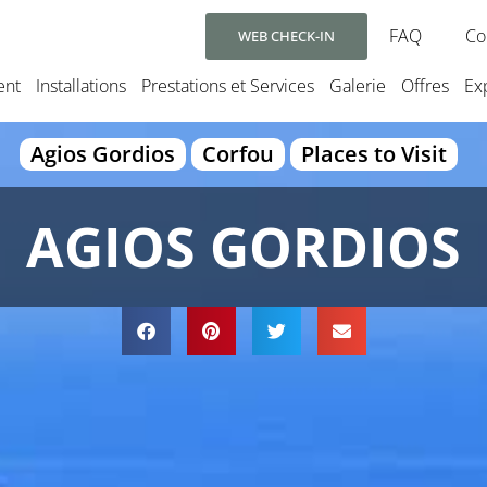
FAQ
Co
WEB CHECK-IN
ent
Installations
Prestations et Services
Galerie
Offres
Ex
Agios Gordios
Corfou
Places to Visit
AGIOS GORDIOS