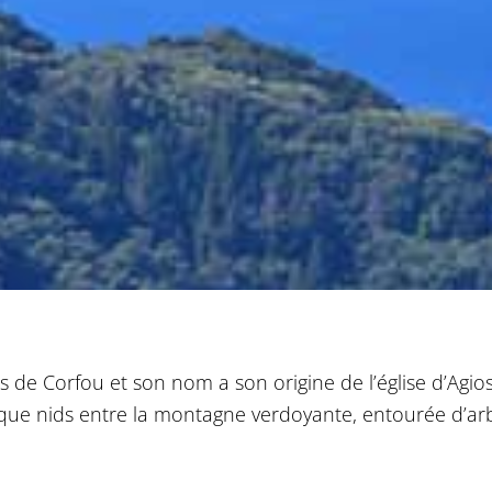
es de Corfou et son nom a son origine de l’église d’Agios
ique nids entre la montagne verdoyante, entourée d’arbr