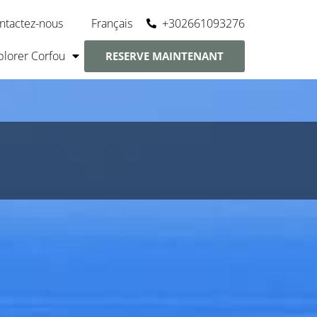
+302661093276
ntactez-nous
Français
plorer Corfou
RESERVE MAINTENANT