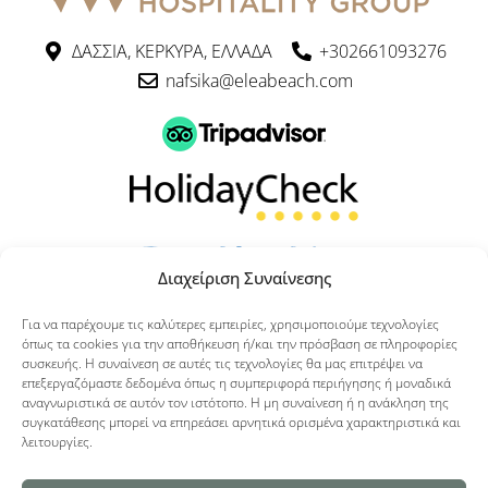
ΔΑΣΣΙΑ, ΚΕΡΚΥΡΑ, ΕΛΛΑΔΑ
+302661093276
nafsika@eleabeach.com
Διαχείριση Συναίνεσης
Για να παρέχουμε τις καλύτερες εμπειρίες, χρησιμοποιούμε τεχνολογίες
Πατήστε εδώ για να αξιολογήσετε το ξενοδοχείο μας
όπως τα cookies για την αποθήκευση ή/και την πρόσβαση σε πληροφορίες
συσκευής. Η συναίνεση σε αυτές τις τεχνολογίες θα μας επιτρέψει να
επεξεργαζόμαστε δεδομένα όπως η συμπεριφορά περιήγησης ή μοναδικά
αναγνωριστικά σε αυτόν τον ιστότοπο. Η μη συναίνεση ή η ανάκληση της
Πολιτική Cookie
Δήλωση απορρήτου
συγκατάθεσης μπορεί να επηρεάσει αρνητικά ορισμένα χαρακτηριστικά και
λειτουργίες.
Αποποίηση ευθυνών