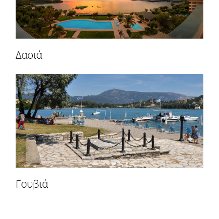
Δασιά
Γουβιά