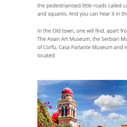
the pedestrianised little roads called 
and squares. And you can hear it in t
In the Old town, one will find, apart f
The Asian Art Museum, the Serbian Mu
of Corfu, Casa Parlante Museum and in
located.