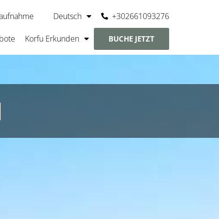
+302661093276
taufnahme
Deutsch
bote
Korfu Erkunden
BUCHE JETZT
N