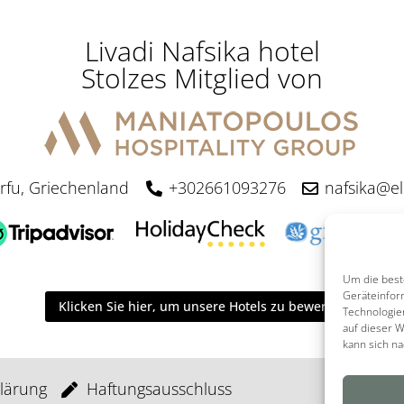
Livadi Nafsika hotel
Stolzes Mitglied von
orfu, Griechenland
+302661093276
nafsika@e
Um die best
Geräteinfor
Klicken Sie hier, um unsere Hotels zu bewerten
Technologie
auf dieser W
kann sich n
lärung
Haftungsausschluss